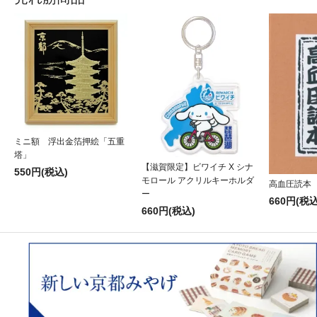
ミニ額 浮出金箔押絵「五重
塔」
【滋賀限定】ビワイチ X シナ
550円(税込)
モロール アクリルキーホルダ
高血圧読本
ー
660円(税込
660円(税込)