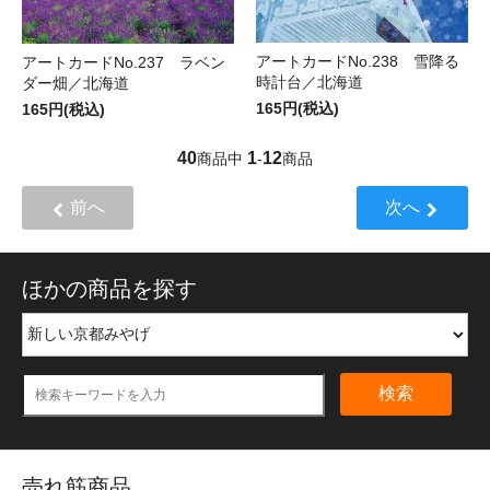
アートカードNo.238 雪降る
アートカードNo.237 ラベン
時計台／北海道
ダー畑／北海道
165円(税込)
165円(税込)
40
1
12
商品中
-
商品
前へ
次へ
ほかの商品を探す
検索
売れ筋商品