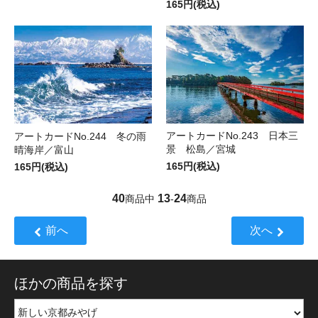
165円(税込)
アートカードNo.243 日本三
アートカードNo.244 冬の雨
景 松島／宮城
晴海岸／富山
165円(税込)
165円(税込)
40
13
24
商品中
-
商品
前へ
次へ
ほかの商品を探す