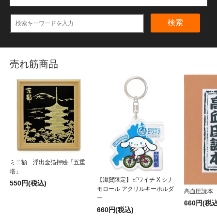
検索
売れ筋商品
ミニ額 浮出金箔押絵「五重
塔」
【滋賀限定】ビワイチ X シナ
550円(税込)
モロール アクリルキーホルダ
高血圧読本
ー
660円(税込
660円(税込)