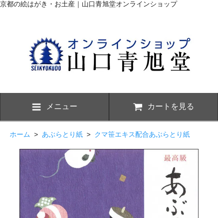
京都の絵はがき・お土産｜山口青旭堂オンラインショップ
メニュー
カートを見る
ホーム
>
あぶらとり紙
>
クマ笹エキス配合あぶらとり紙