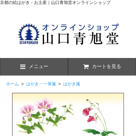
京都の絵はがき・お土産｜山口青旭堂オンラインショップ
メニュー
カートを見る
ホーム
>
はがき・一筆箋
>
はがき箋