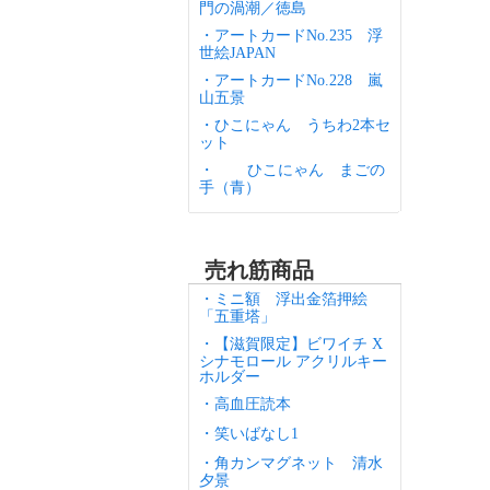
門の渦潮／徳島
・アートカードNo.235 浮
世絵JAPAN
・アートカードNo.228 嵐
山五景
・ひこにゃん うちわ2本セ
ット
・
ひこにゃん まごの
手（青）
売れ筋商品
・ミニ額 浮出金箔押絵
「五重塔」
・【滋賀限定】ビワイチ X
シナモロール アクリルキー
ホルダー
・高血圧読本
・笑いばなし1
・角カンマグネット 清水
夕景