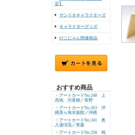
定】
サンリオキャラクターズ
キャラクターグッズ
ひこにゃん関連商品
おすすめ商品
・アートカードNo.248 上
高地 河童橋／長野
・アートカードNo.263 沖
縄美ら海水族館／沖縄
・アートカードNo.241 奥
入瀬渓流／青森
・アートカードNo.258 鳴