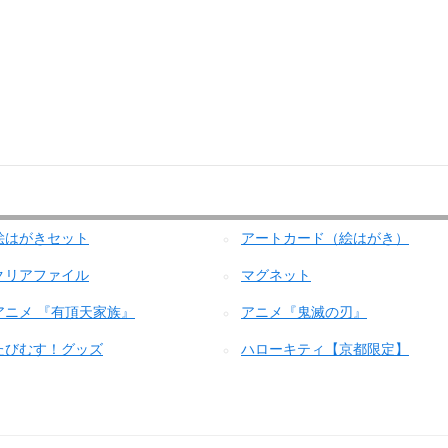
絵はがきセット
アートカード（絵はがき）
クリアファイル
マグネット
アニメ 『有頂天家族』
アニメ『鬼滅の刃』
たびむす！グッズ
ハローキティ【京都限定】