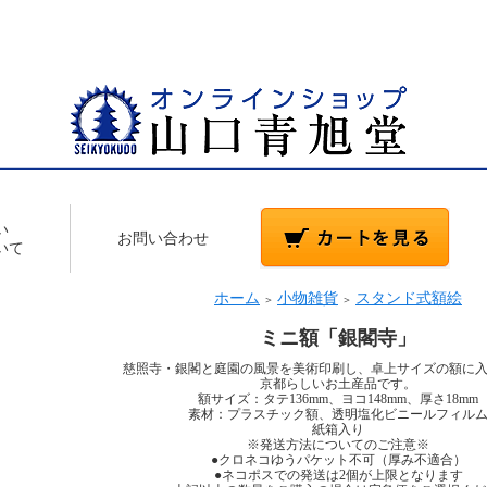
い
お問い合わせ
いて
ホーム
小物雑貨
スタンド式額絵
＞
＞
ミニ額「銀閣寺」
慈照寺・銀閣と庭園の風景を美術印刷し、卓上サイズの額に
京都らしいお土産品です。
額サイズ：タテ136mm、ヨコ148mm、厚さ18mm
素材：プラスチック額、透明塩化ビニールフィル
紙箱入り
※発送方法についてのご注意※
●クロネコゆうパケット不可（厚み不適合）
●ネコポスでの発送は2個が上限となります