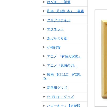
はがき・一筆箋
和本（和綴じ本）・書籍
クリアファイル
マグネット
あぶらとり紙
小物雑貨
アニメ 『有頂天家族』
アニメ『鬼滅の刃』
映画『HELLO WORL
D』
新選組グッズ
たびむす！グッズ
ハローキティ【京都限