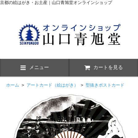
京都の絵はがき・お土産｜山口青旭堂オンラインショップ
メニュー
カートを見る
ホーム
>
アートカード（絵はがき）
>
型抜きポストカード