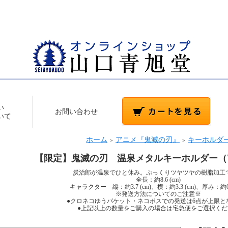
い
お問い合わせ
いて
ホーム
アニメ『鬼滅の刃』
キーホルダ
＞
＞
【限定】鬼滅の刃 温泉メタルキーホルダー（
炭治郎が温泉でひと休み。ぷっくりツヤツヤの樹脂加工
全長：約8.6 (cm)
キャラクター 縦：約3.7 (cm)、横：約3.3 (cm)、厚み：約0.3
※発送方法についてのご注意※
●クロネコゆうパケット・ネコポスでの発送は6点が上限と
●上記以上の数量をご購入の場合は宅急便をご選択くだ