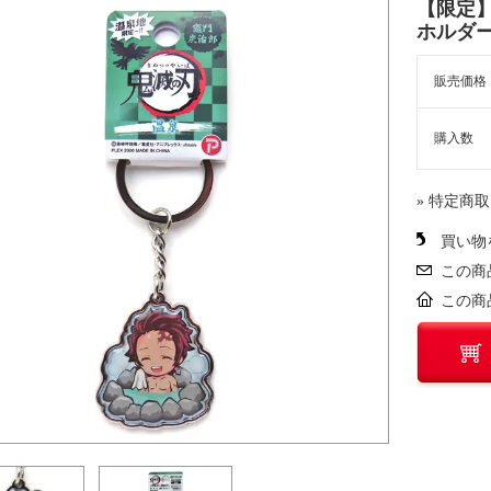
【限定
ホルダ
販売価格
購入数
» 特定商
買い物
この商
この商