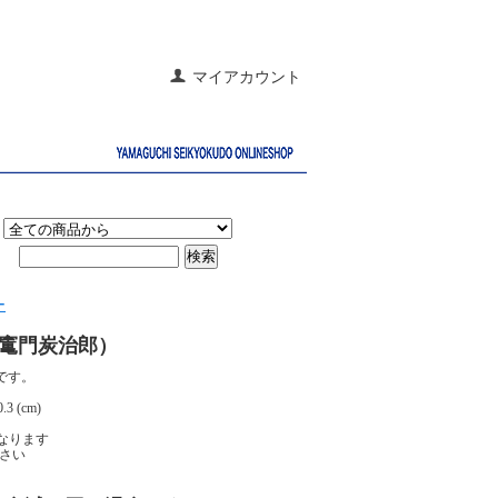
マイアカウント
ー
竃門炭治郎）
です。
 (cm)
なります
さい