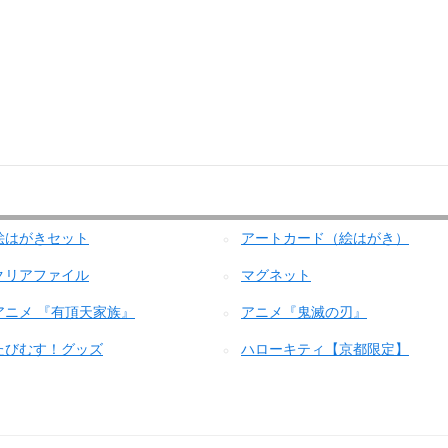
絵はがきセット
アートカード（絵はがき）
クリアファイル
マグネット
アニメ 『有頂天家族』
アニメ『鬼滅の刃』
たびむす！グッズ
ハローキティ【京都限定】