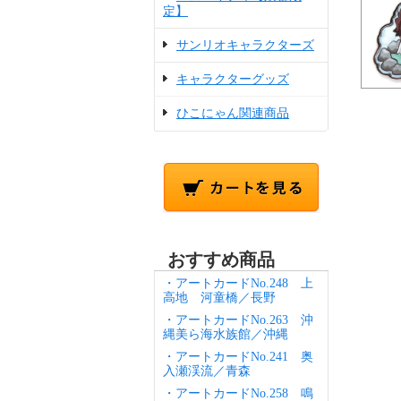
定】
サンリオキャラクターズ
キャラクターグッズ
ひこにゃん関連商品
おすすめ商品
・アートカードNo.248 上
高地 河童橋／長野
・アートカードNo.263 沖
縄美ら海水族館／沖縄
・アートカードNo.241 奥
入瀬渓流／青森
・アートカードNo.258 鳴