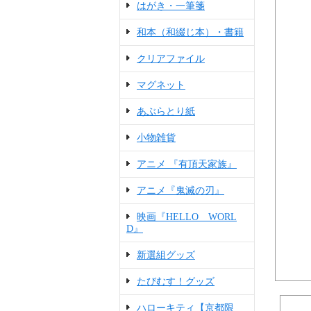
はがき・一筆箋
和本（和綴じ本）・書籍
クリアファイル
マグネット
あぶらとり紙
小物雑貨
アニメ 『有頂天家族』
アニメ『鬼滅の刃』
映画『HELLO WORL
D』
新選組グッズ
たびむす！グッズ
ハローキティ【京都限