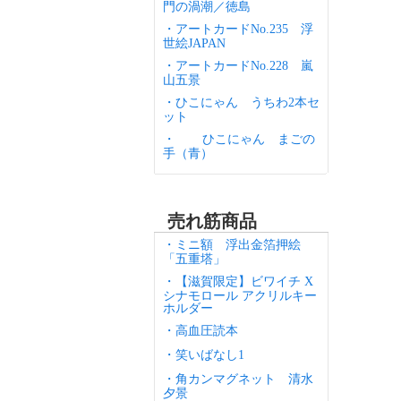
門の渦潮／徳島
・アートカードNo.235 浮
世絵JAPAN
・アートカードNo.228 嵐
山五景
・ひこにゃん うちわ2本セ
ット
・
ひこにゃん まごの
手（青）
売れ筋商品
・ミニ額 浮出金箔押絵
「五重塔」
・【滋賀限定】ビワイチ X
シナモロール アクリルキー
ホルダー
・高血圧読本
・笑いばなし1
・角カンマグネット 清水
夕景