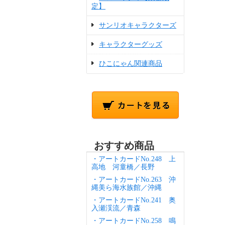
定】
サンリオキャラクターズ
キャラクターグッズ
ひこにゃん関連商品
おすすめ商品
・アートカードNo.248 上
高地 河童橋／長野
・アートカードNo.263 沖
縄美ら海水族館／沖縄
・アートカードNo.241 奥
入瀬渓流／青森
・アートカードNo.258 鳴