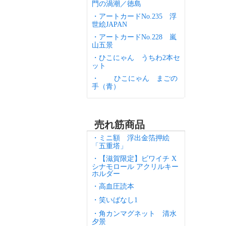
門の渦潮／徳島
・アートカードNo.235 浮
世絵JAPAN
・アートカードNo.228 嵐
山五景
・ひこにゃん うちわ2本セ
ット
・
ひこにゃん まごの
手（青）
売れ筋商品
・ミニ額 浮出金箔押絵
「五重塔」
・【滋賀限定】ビワイチ X
シナモロール アクリルキー
ホルダー
・高血圧読本
・笑いばなし1
・角カンマグネット 清水
夕景