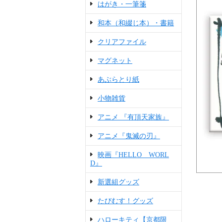
はがき・一筆箋
和本（和綴じ本）・書籍
クリアファイル
マグネット
あぶらとり紙
小物雑貨
アニメ 『有頂天家族』
アニメ『鬼滅の刃』
映画『HELLO WORL
D』
新選組グッズ
たびむす！グッズ
ハローキティ【京都限