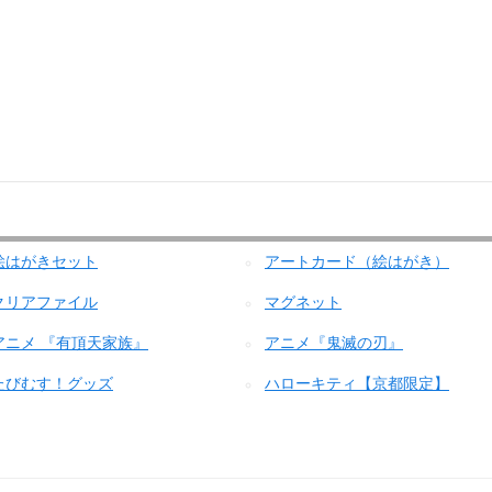
絵はがきセット
アートカード（絵はがき）
クリアファイル
マグネット
アニメ 『有頂天家族』
アニメ『鬼滅の刃』
たびむす！グッズ
ハローキティ【京都限定】