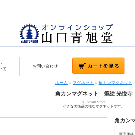
い
お問い合わせ
いて
ホーム
マグネット
角カンマグネット
＞
＞
角カンマグネット 筆絵 光悦寺
51.5mm×77mm
小さな美術品の様なマグネットです。
角カン
販売価格