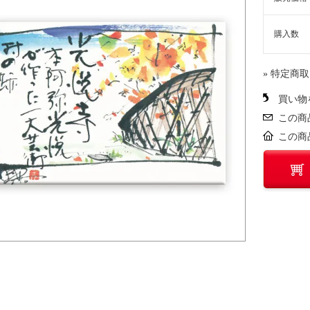
購入数
» 特定商
買い物
この商
この商