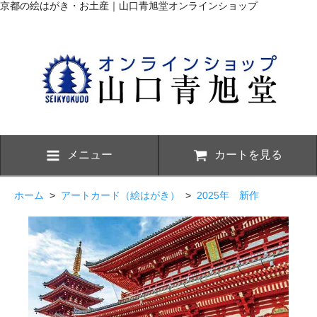
京都の絵はがき・お土産｜山口青旭堂オンラインショップ
メニュー
カートを見る
ホーム
>
アートカード（絵はがき）
>
2025年 新作