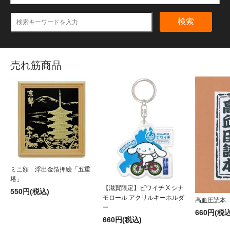
検索
売れ筋商品
ミニ額 浮出金箔押絵「五重
塔」
【滋賀限定】ビワイチ X シナ
550円(税込)
モロール アクリルキーホルダ
高血圧読本
ー
660円(税込
660円(税込)