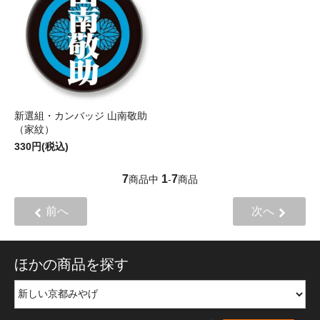
新選組・カンバッジ 山南敬助
（家紋）
330円(税込)
7
1
7
商品中
-
商品
前へ
次へ
ほかの商品を探す