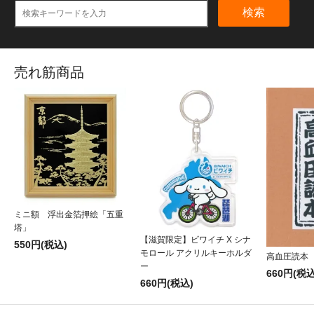
検索
売れ筋商品
ミニ額 浮出金箔押絵「五重
塔」
【滋賀限定】ビワイチ X シナ
550円(税込)
モロール アクリルキーホルダ
高血圧読本
ー
660円(税込
660円(税込)