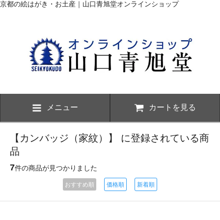
京都の絵はがき・お土産｜山口青旭堂オンラインショップ
メニュー
カートを見る
【カンバッジ（家紋）】 に登録されている商
品
7
件の商品が見つかりました
おすすめ順
価格順
新着順